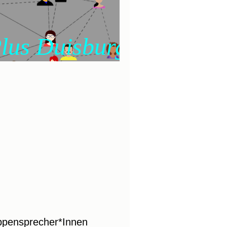
isburg Süd
uppensprecher*Innen